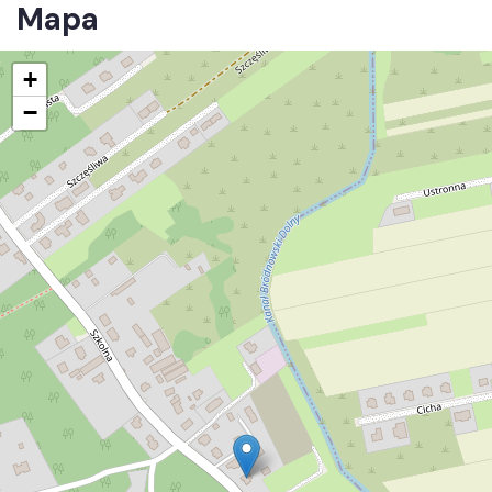
Mapa
+
−