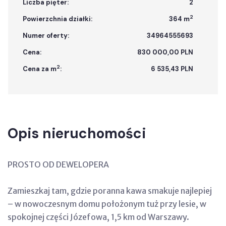
Liczba pięter:
2
2
Powierzchnia działki:
364 m
Numer oferty:
34964555693
Cena:
830 000,00 PLN
2
Cena za m
:
6 535,43 PLN
Opis nieruchomości
PROSTO OD DEWELOPERA
Zamieszkaj tam, gdzie poranna kawa smakuje najlepiej
– w nowoczesnym domu położonym tuż przy lesie, w
spokojnej części Józefowa, 1,5 km od Warszawy.