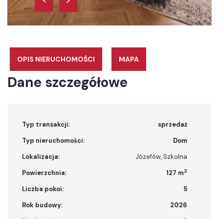
OPIS NIERUCHOMOŚCI
MAPA
Dane szczegółowe
Typ transakcji:
sprzedaż
Typ nieruchomości:
Dom
Lokalizacja:
Józefów, Szkolna
2
Powierzchnia:
127 m
Liczba pokoi:
5
Rok budowy:
2026